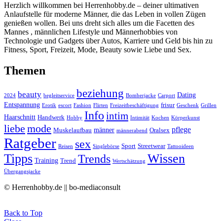
Herzlich willkommen bei Herrenhobby.de – deiner ultimativen
Anlaufstelle für moderne Männer, die das Leben in vollen Zügen
genießen wollen. Bei uns dreht sich alles um die Facetten des
Mannes , männlichen Lifestyle und Männerhobbies von
Technologie und Gadgets über Autos, Karriere und Geld bis hin zu
Fitness, Sport, Freizeit, Mode, Beauty sowie Liebe und Sex.
Themen
beziehung
beauty
Dating
2024
begleitservice
Bomberjacke
Carport
Entspannung
frisur
Erotik
escort
Fashion
Flirten
Freizeitbeschäftigung
Geschenk
Grillen
Info
intim
Haarschnitt
Handwerk
Hobby
Intimität
Kochen
Körperkunst
liebe
mode
pflege
männer
Muskelaufbau
Oralsex
männerabend
Ratgeber
sex
Sport
Streetwear
Reisen
Singlebörse
Tattooideen
Tipps
Wissen
Trends
Training
Trend
Wertschätzung
Übergangsjacke
© Herrenhobby.de || bo-mediaconsult
Back to Top