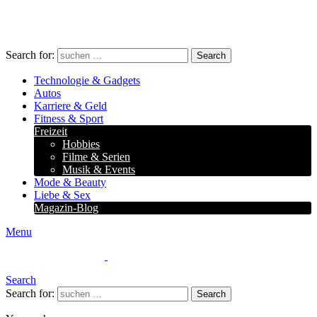
Search for:
Search
Technologie & Gadgets
Autos
Karriere & Geld
Fitness & Sport
Freizeit
Hobbies
Filme & Serien
Musik & Events
Mode & Beauty
Liebe & Sex
Magazin-Blog
Menu
Search
Search for:
Search