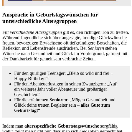
Ansprache in Geburtstagswünschen für
unterschiedliche Altersgruppen
Für
verschiedene Altersgruppen
gilt es, den richtigen Ton zu treffen.
Während Jugendliche sich über angesagte, trendige Glückwünsche
freuen, bevorzugen Erwachsene oft tiefgründigere Botschaften, die
Reflexion und Lebensfreude ausdrücken. Bei
Senioren
stehen
Wünsche nach Gesundheit und Glück im Vordergrund, garniert mit
der Dankbarkeit für gemeinsam verbrachte Zeiten.
Für den quirligen Teenager: „Bleib so wild und frei –
Happy Birthday!“
Für den Abenteuerlustigen in seinen Zwanzigern: „Auf
ein weiteres Jahr voller Abenteuer und großartiger
Geschichten!“
Für die erfahrenen
Senioren
: „Mögen Gesundheit und
Glück deine treuen Begleiter sein –
alles Gute zum
Geburtstag
!“
Indem man
altersspezifische Geburtstagswünsche
sorgfältig
wählt, zeigt man nicht nur, dass man sich Gedanken gemacht hat,