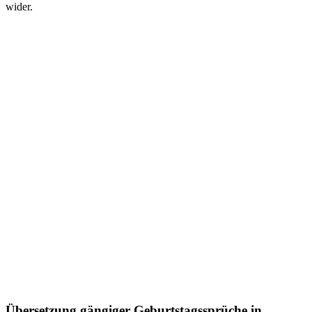
wider.
Übersetzung gängiger Geburtstagssprüche in