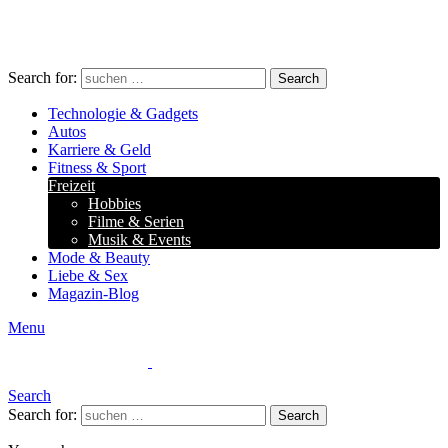
Search for:
Search
Technologie & Gadgets
Autos
Karriere & Geld
Fitness & Sport
Freizeit
Hobbies
Filme & Serien
Musik & Events
Mode & Beauty
Liebe & Sex
Magazin-Blog
Menu
Search
Search for:
Search