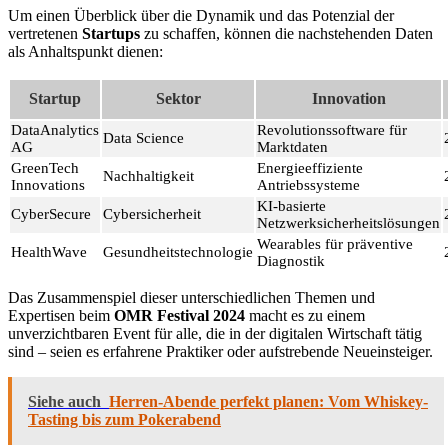
Um einen Überblick über die Dynamik und das Potenzial der
vertretenen
Startups
zu schaffen, können die nachstehenden Daten
als Anhaltspunkt dienen:
Startup
Sektor
Innovation
DataAnalytics
Revolutionssoftware für
Data Science
AG
Marktdaten
GreenTech
Energieeffiziente
Nachhaltigkeit
Innovations
Antriebssysteme
KI-basierte
CyberSecure
Cybersicherheit
Netzwerksicherheitslösungen
Wearables für präventive
HealthWave
Gesundheitstechnologie
Diagnostik
Das Zusammenspiel dieser unterschiedlichen Themen und
Expertisen beim
OMR Festival 2024
macht es zu einem
unverzichtbaren Event für alle, die in der digitalen Wirtschaft tätig
sind – seien es erfahrene Praktiker oder aufstrebende Neueinsteiger.
Siehe auch
Herren-Abende perfekt planen: Vom Whiskey-
Tasting bis zum Pokerabend