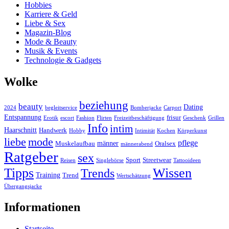
Hobbies
Karriere & Geld
Liebe & Sex
Magazin-Blog
Mode & Beauty
Musik & Events
Technologie & Gadgets
Wolke
beziehung
beauty
Dating
2024
begleitservice
Bomberjacke
Carport
Entspannung
frisur
Erotik
escort
Fashion
Flirten
Freizeitbeschäftigung
Geschenk
Grillen
Info
intim
Haarschnitt
Handwerk
Hobby
Intimität
Kochen
Körperkunst
liebe
mode
pflege
männer
Muskelaufbau
Oralsex
männerabend
Ratgeber
sex
Sport
Streetwear
Reisen
Singlebörse
Tattooideen
Tipps
Wissen
Trends
Training
Trend
Wertschätzung
Übergangsjacke
Informationen
Startseite