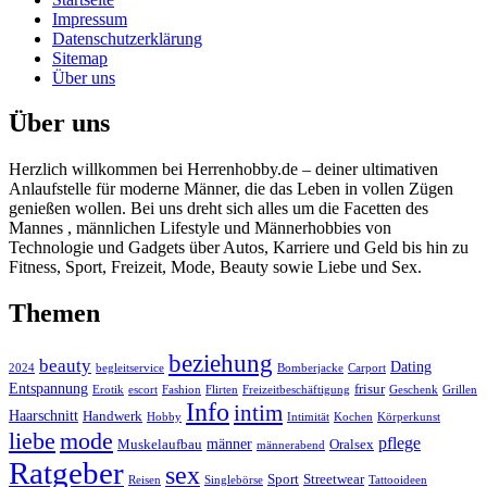
Impressum
Datenschutzerklärung
Sitemap
Über uns
Über uns
Herzlich willkommen bei Herrenhobby.de – deiner ultimativen
Anlaufstelle für moderne Männer, die das Leben in vollen Zügen
genießen wollen. Bei uns dreht sich alles um die Facetten des
Mannes , männlichen Lifestyle und Männerhobbies von
Technologie und Gadgets über Autos, Karriere und Geld bis hin zu
Fitness, Sport, Freizeit, Mode, Beauty sowie Liebe und Sex.
Themen
beziehung
beauty
Dating
2024
begleitservice
Bomberjacke
Carport
Entspannung
frisur
Erotik
escort
Fashion
Flirten
Freizeitbeschäftigung
Geschenk
Grillen
Info
intim
Haarschnitt
Handwerk
Hobby
Intimität
Kochen
Körperkunst
liebe
mode
pflege
männer
Muskelaufbau
Oralsex
männerabend
Ratgeber
sex
Sport
Streetwear
Reisen
Singlebörse
Tattooideen