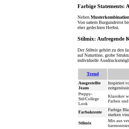
Farbige Statements: A
Neben
Musterkombinatio
Von sattem Burgunderrot bis
eher gedeckten Herbst.
Stilmix: Aufregende 
Der
Stilmix
gehört zu den f
auf Naturtöne, grobe Strukt
individuelle Ausdrucksmögli
Trend
Ausgestellte
Inspiriert 
Jeans
zeitgenöss
Preppy-
Klassiker w
Stil/College
Farben und 
Look
Farbige Bla
Farbakzente
starken vis
Mix aus ve
Stilmix
harmonisier