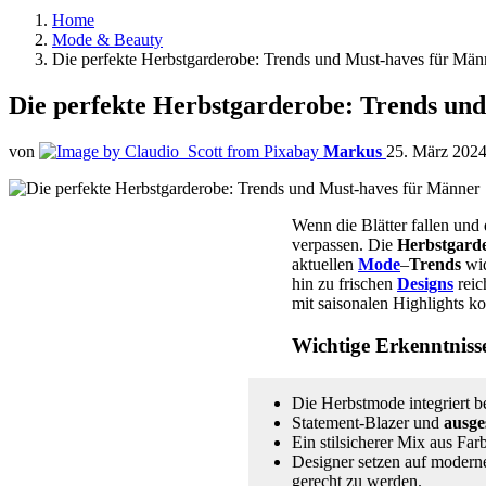
Home
Mode & Beauty
Die perfekte Herbstgarderobe: Trends und Must-haves für Män
Die perfekte Herbstgarderobe: Trends un
von
Markus
25. März 2024
Wenn die Blätter fallen und 
verpassen. Die
Herbstgard
aktuellen
Mode
–
Trends
wid
hin zu frischen
Designs
reic
mit saisonalen Highlights k
Wichtige Erkenntniss
Die Herbstmode integriert b
Statement-Blazer und
ausge
Ein stilsicherer Mix aus Fa
Designer setzen auf moderne
gerecht zu werden.