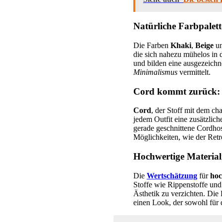
Natürliche Farbpalet
Die Farben
Khaki
,
Beige
un
die sich nahezu mühelos in 
und bilden eine ausgezeichne
Minimalismus
vermittelt.
Cord kommt zurück: 
Cord
, der Stoff mit dem ch
jedem Outfit eine zusätzlic
gerade geschnittene Cordhos
Möglichkeiten, wie der Re
Hochwertige Materiali
Die
Wertschätzung
für
hoc
Stoffe wie Rippenstoffe und
Ästhetik zu verzichten. Die
einen Look, der sowohl für d