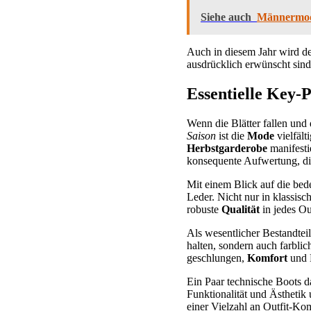
Siehe auch
Männermode
Auch in diesem Jahr wird de
ausdrücklich erwünscht sin
Essentielle Key-
Wenn die Blätter fallen und 
Saison
ist die
Mode
vielfält
Herbstgarderobe
manifesti
konsequente Aufwertung, die 
Mit einem Blick auf die bed
Leder. Nicht nur in klassis
robuste
Qualität
in jedes Out
Als wesentlicher Bestandtei
halten, sondern auch farblic
geschlungen,
Komfort
und 
Ein Paar technische Boots da
Funktionalität und Ästhetik
einer Vielzahl an Outfit-Ko