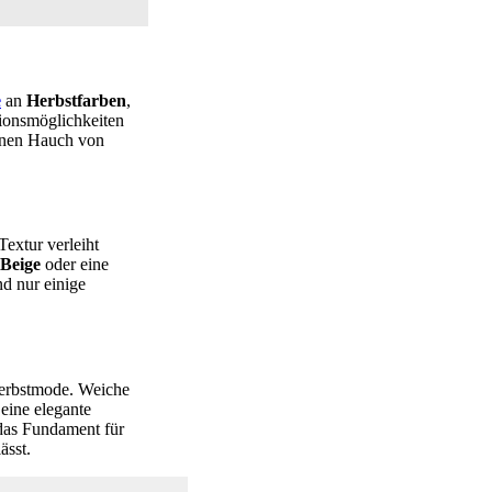
e
an
Herbstfarben
,
tionsmöglichkeiten
einen Hauch von
Textur verleiht
Beige
oder eine
nd nur einige
 Herbstmode. Weiche
eine elegante
 das Fundament für
ässt.