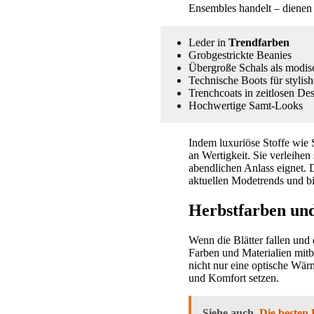
Ensembles handelt – dienen 
Leder in
Trendfarben
Grobgestrickte Beanies
Übergroße Schals als modis
Technische Boots für stylis
Trenchcoats in zeitlosen De
Hochwertige Samt-Looks
Indem luxuriöse Stoffe wie 
an Wertigkeit. Sie verleihen 
abendlichen Anlass eignet. D
aktuellen Modetrends und bi
Herbstfarben und
Wenn die Blätter fallen und 
Farben und Materialien mitb
nicht nur eine optische Wär
und Komfort setzen.
Siehe auch
Die besten