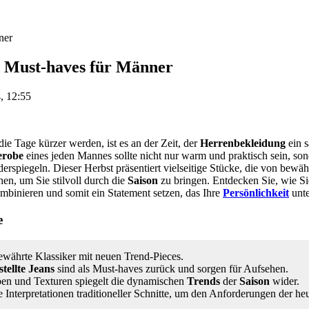
ner
d Must-haves für Männer
, 12:55
die Tage kürzer werden, ist es an der Zeit, der
Herrenbekleidung
ein s
erobe
eines jeden Mannes sollte nicht nur warm und praktisch sein, son
erspiegeln. Dieser Herbst präsentiert vielseitige Stücke, die von bewäh
hen, um Sie stilvoll durch die
Saison
zu bringen. Entdecken Sie, wie Si
ombinieren und somit ein Statement setzen, das Ihre
Persönlichkeit
unte
e
ewährte Klassiker mit neuen Trend-Pieces.
stellte Jeans
sind als Must-haves zurück und sorgen für Aufsehen.
rben und Texturen spiegelt die dynamischen
Trends
der
Saison
wider.
 Interpretationen traditioneller Schnitte, um den Anforderungen der h