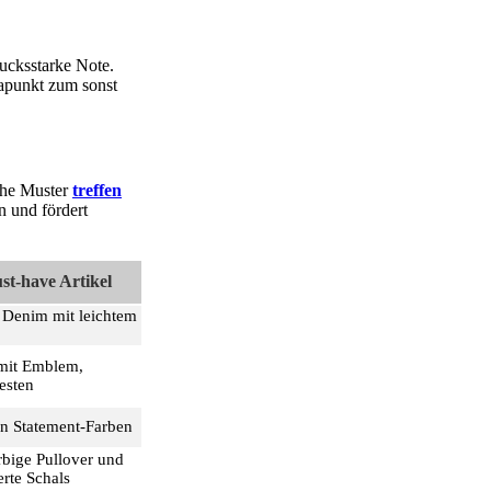
ucksstarke Note.
rapunkt zum sonst
che Muster
treffen
 und fördert
st-have Artikel
 Denim mit leichtem
 mit Emblem,
esten
in Statement-Farben
bige Pullover und
rte Schals