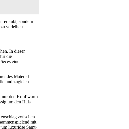
ur erlaubt, sondern
zu verleihen.
hen. In dieser
für die
Pieces eine
hrendes Material –
dle und zugleich
ht nur den Kopf warm
ässig um den Hals
ückenschlag zwischen
Zusammenspielend mit
r um luxuriöse Samt-