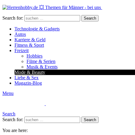
Search for:
Search
Technologie & Gadgets
Autos
Karriere & Geld
Fitness & Sport
Freizeit
Hobbies
Filme & Serien
Musik & Events
Mode & Beauty
Liebe & Sex
Magazin-Blog
Menu
Search
Search for:
Search
You are here: