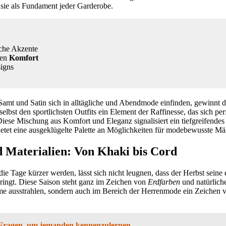
sie als Fundament jeder Garderobe.
che Akzente
hen
Komfort
signs
Samt und Satin sich in alltägliche und Abendmode einfinden, gewinnt d
selbst den sportlichsten Outfits ein Element der Raffinesse, das sich per
iese Mischung aus Komfort und Eleganz signalisiert ein tiefgreifendes 
etet eine ausgeklügelte Palette an Möglichkeiten für modebewusste Mä
 Materialien: Von Khaki bis Cord
die Tage kürzer werden, lässt sich nicht leugnen, dass der Herbst seine 
ringt. Diese Saison steht ganz im Zeichen von
Erdfarben
und natürliche
me ausstrahlen, sondern auch im Bereich der Herrenmode ein Zeichen v
 Fragen, um jemanden kennenzulernen