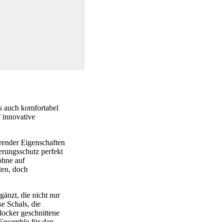
s auch komfortabel
f innovative
erender Eigenschaften
terungsschutz perfekt
ohne auf
ten, doch
änzt, die nicht nur
se Schals, die
locker geschnittene
 Ensemble für den