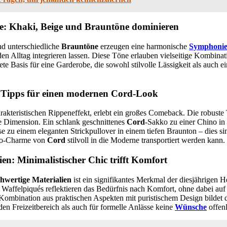
te: Khaki, Beige und Brauntöne dominieren
d unterschiedliche
Brauntöne
erzeugen eine harmonische
Symphoni
den Alltag integrieren lassen. Diese Töne erlauben vielseitige Kombina
te Basis für eine Garderobe, die sowohl stilvolle Lässigkeit als auch 
Tipps für einen modernen Cord-Look
arakteristischen Rippeneffekt, erlebt ein großes Comeback. Die robuste 
he Dimension. Ein schlank geschnittenes
Cord
-Sakko zu einer Chino in
e zu einem eleganten Strickpullover in einem tiefen Braunton – dies si
tro-Charme von
Cord
stilvoll in die Moderne transportiert werden kann.
en: Minimalistischer Chic trifft Komfort
hwertige Materialien
ist ein signifikantes Merkmal der diesjährigen
 Waffelpiqués reflektieren das Bedürfnis nach Komfort, ohne dabei auf 
 Kombination aus praktischen Aspekten mit puristischem Design bildet
en Freizeitbereich als auch für formelle Anlässe keine
Wünsche
offenl