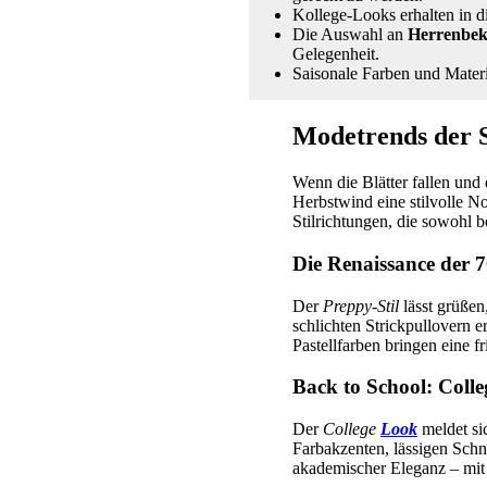
Kollege-Looks erhalten in d
Die Auswahl an
Herrenbek
Gelegenheit.
Saisonale Farben und Mater
Modetrends der 
Wenn die Blätter fallen und
Herbstwind eine stilvolle N
Stilrichtungen, die sowohl 
Die Renaissance der 70
Der
Preppy-Stil
lässt grüßen
schlichten Strickpullovern e
Pastellfarben bringen eine f
Back to School: Coll
Der
College
Look
meldet si
Farbakzenten, lässigen Sch
akademischer Eleganz – mi