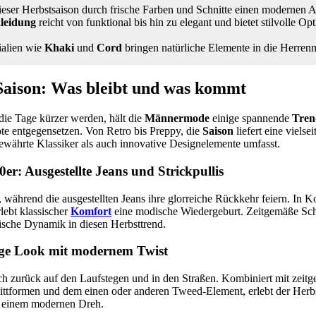
ieser Herbstsaison durch frische Farben und Schnitte einen modernen A
leidung
reicht von funktional bis hin zu elegant und bietet stilvolle Op
ialien wie
Khaki
und
Cord
bringen natürliche Elemente in die Herren
Saison: Was bleibt und was kommt
 die Tage kürzer werden, hält die
Männermode
einige spannende
Tren
ote entgegensetzen. Von Retro bis Preppy, die
Saison
liefert eine vielsei
bewährte Klassiker als auch innovative Designelemente umfasst.
er: Ausgestellte Jeans und Strickpullis
, während die ausgestellten Jeans ihre glorreiche Rückkehr feiern. In 
rlebt klassischer
Komfort
eine modische Wiedergeburt. Zeitgemäße Sch
rische Dynamik in diesen Herbsttrend.
ege Look mit modernem Twist
ch zurück auf den Laufstegen und in den Straßen. Kombiniert mit zeitg
nittformen und dem einen oder anderen Tweed-Element, erlebt der Her
t einem modernen Dreh.