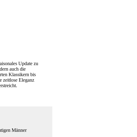
aisonales Update zu
dern auch die
rten Klassikern bis
e zeitlose Eleganz
rstreicht.
eutigen Männer