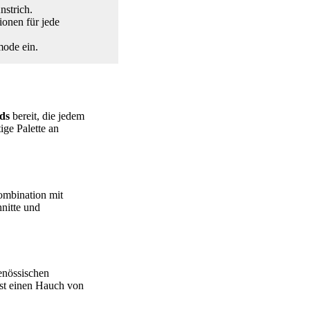
nstrich.
tionen für jede
mode ein.
ds
bereit, die jedem
tige Palette an
Kombination mit
nitte und
enössischen
bst einen Hauch von