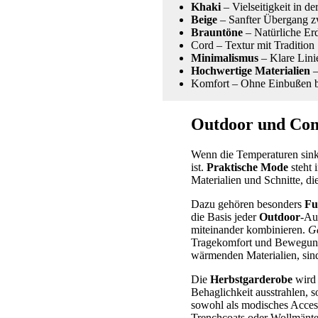
Khaki
– Vielseitigkeit in d
Beige
– Sanfter Übergang z
Brauntöne
– Natürliche Er
Cord – Textur mit Tradition
Minimalismus
– Klare Linie
Hochwertige Materialien
–
Komfort – Ohne Einbußen 
Outdoor und Com
Wenn die Temperaturen sinke
ist.
Praktische Mode
steht 
Materialien und Schnitte, di
Dazu gehören besonders
Fu
die Basis jeder
Outdoor
-Au
miteinander kombinieren.
Ge
Tragekomfort und Bewegungsfr
wärmenden Materialien, sind
Die
Herbstgarderobe
wird 
Behaglichkeit ausstrahlen, s
sowohl als modisches Access
Trenchcoats oder Wollmänte