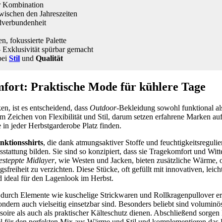
er Kombination
wischen den Jahreszeiten
dverbundenheit
n, fokussierte Palette
 Exklusivität spürbar gemacht
bei
Stil
und
Qualität
fort: Praktische Mode für kühlere Tage
n, ist es entscheidend, dass
Outdoor
-Bekleidung sowohl funktional al
im Zeichen von Flexibilität und Stil, darum setzen erfahrene Marken au
e in jeder Herbstgarderobe Platz finden.
nktionsshirts
, die dank atmungsaktiver Stoffe und feuchtigkeitsreguli
sstattung bilden. Sie sind so konzipiert, dass sie Tragekomfort und Wit
steppte Midlayer
, wie Westen und Jacken, bieten zusätzliche Wärme, 
eiheit zu verzichten. Diese Stücke, oft gefüllt mit innovativen, leich
 ideal für den Lagenlook im Herbst.
durch Elemente wie kuschelige Strickwaren und Rollkragenpullover erg
ondern auch vielseitig einsetzbar sind. Besonders beliebt sind voluminö
oire als auch als praktischer Kälteschutz dienen. Abschließend sorgen 
l für den perfekten Mix aus Wärme und Stil und komplementieren das