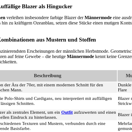
uffällige Blazer als Hingucker
nen
verleihen insbesondere farbige Blazer der
Männermode
eine ausdr
 hin zu kräftigem Ozeanblau, setzen diese Stücke einen mutigen Kont
Kombinationen aus Mustern und Stoffen
aszinierendsten Erscheinungen der männlichen Herbstmode. Geometris
uren auf feine Gewebe – die heutige
Männermode
kennt keine Grenzen
chkeiten.
Beschreibung
Mu
von der Ära der 70er, mit einem modernen Schnitt für den
Dunkle
ischen Mann.
Flare
ie Polo-Shirts und Cardigans, neu interpretiert mit auffälligen
Blazer
lässigen Schnitten.
Strickw
zer als zentrales Element, um ein
Outfit
aufzuwerten und einen
Blazer 
uellen Eindruck zu hinterlassen.
rschiedenen Texturen und Mustern, verbunden durch eine
Mehrfar
ende Basisfarbe.
gemuste