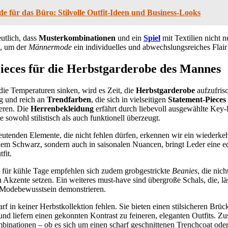
 für das Büro: Stilvolle Outfit-Ideen und Business-Looks
utlich, dass
Musterkombinationen
und ein
Spiel
mit Textilien nicht n
d, um der
Männermode
ein individuelles und abwechslungsreiches Flair 
Pieces für die Herbstgarderobe des Mannes
die Temperaturen sinken, wird es Zeit, die
Herbstgarderobe
aufzufrisc
ig und reich an
Trendfarben
, die sich in vielseitigen
Statement-Pieces
eren. Die
Herrenbekleidung
erfährt durch liebevoll ausgewählte Key-
sowohl stilistisch als auch funktionell überzeugt.
eutenden Elemente, die nicht fehlen dürfen, erkennen wir ein wiederke
chem Schwarz, sondern auch in saisonalen Nuancen, bringt Leder eine e
fit.
l für kühle Tage empfehlen sich zudem grobgestrickte
Beanies
, die nic
h Akzente setzen. Ein weiteres must-have sind übergroße Schals, die, l
Modebewusstsein demonstrieren.
rf in keiner Herbstkollektion fehlen. Sie bieten einen stilsicheren Br
 und liefern einen gekonnten Kontrast zu feineren, eleganten Outfits. 
mbinationen – ob es sich um einen scharf geschnittenen Trenchcoat ode