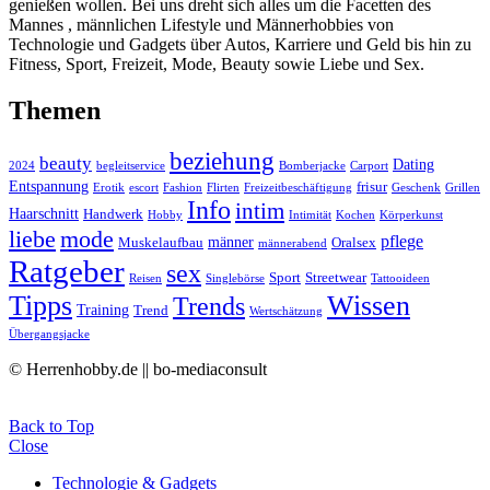
genießen wollen. Bei uns dreht sich alles um die Facetten des
Mannes , männlichen Lifestyle und Männerhobbies von
Technologie und Gadgets über Autos, Karriere und Geld bis hin zu
Fitness, Sport, Freizeit, Mode, Beauty sowie Liebe und Sex.
Themen
beziehung
beauty
Dating
2024
begleitservice
Bomberjacke
Carport
Entspannung
frisur
Erotik
escort
Fashion
Flirten
Freizeitbeschäftigung
Geschenk
Grillen
Info
intim
Haarschnitt
Handwerk
Hobby
Intimität
Kochen
Körperkunst
liebe
mode
pflege
männer
Muskelaufbau
Oralsex
männerabend
Ratgeber
sex
Sport
Streetwear
Reisen
Singlebörse
Tattooideen
Tipps
Wissen
Trends
Training
Trend
Wertschätzung
Übergangsjacke
© Herrenhobby.de || bo-mediaconsult
Back to Top
Close
Technologie & Gadgets