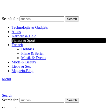
Search for:
Search
Technologie & Gadgets
Autos
Karriere & Geld
Fitness & Sport
Freizeit
Hobbies
Filme & Serien
Musik & Events
Mode & Beauty
Liebe & Sex
Magazin-Blog
Menu
Search
Search for:
Search