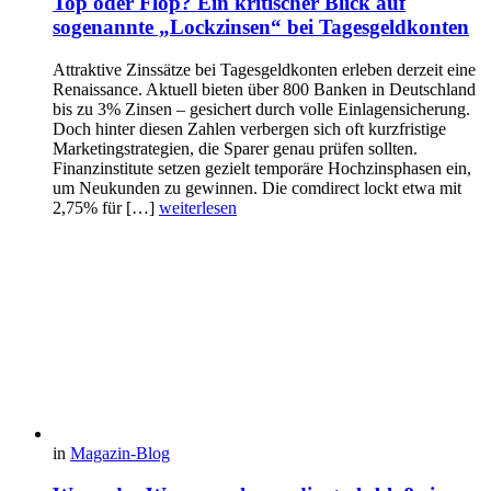
Top oder Flop? Ein kritischer Blick auf
sogenannte „Lockzinsen“ bei Tagesgeldkonten
Attraktive Zinssätze bei Tagesgeldkonten erleben derzeit eine
Renaissance. Aktuell bieten über 800 Banken in Deutschland
bis zu 3% Zinsen – gesichert durch volle Einlagensicherung.
Doch hinter diesen Zahlen verbergen sich oft kurzfristige
Marketingstrategien, die Sparer genau prüfen sollten.
Finanzinstitute setzen gezielt temporäre Hochzinsphasen ein,
um Neukunden zu gewinnen. Die comdirect lockt etwa mit
2,75% für […]
weiterlesen
in
Magazin-Blog