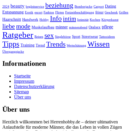
beziehung
beauty
Dating
2024
begleitservice
Bomberjacke
Carport
Entspannung
frisur
Erotik
escort
Fashion
Flirten
Freizeitbeschäftigung
Geschenk
Grillen
Info
intim
Haarschnitt
Handwerk
Hobby
Intimität
Kochen
Körperkunst
liebe
mode
pflege
männer
Muskelaufbau
Oralsex
männerabend
Ratgeber
sex
Sport
Streetwear
Reisen
Singlebörse
Tattooideen
Tipps
Wissen
Trends
Training
Trend
Wertschätzung
Übergangsjacke
Informationen
Startseite
Impressum
Datenschutzerklärung
Sitemap
Über uns
Über uns
Herzlich willkommen bei Herrenhobby.de – deiner ultimativen
Anlaufstelle für moderne Männer, die das Leben in vollen Zügen