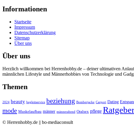
Informationen
Startseite
Impressum
Datenschutzerklärung
Sitemap
Über uns
Über uns
Herzlich willkommen bei Herrenhobby.de – deiner ultimativen Anlaufs
männlichen Lifestyle und Männerhobbies von Technologie und Gadgets
Themen
beziehung
beauty
Dating
Entspan
2024
begleitservice
Bomberjacke
Carport
Ratgebe
mode
pflege
männer
Muskelaufbau
Oralsex
männerabend
© Herrenhobby.de || bo-mediaconsult