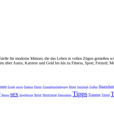
telle für moderne Männer, die das Leben in vollen Zügen genießen woll
 über Autos, Karriere und Geld bis hin zu Fitness, Sport, Freizeit, 
nung
Haarschnit
frisur
Erotik
escort
Fashion
Flirten
Freizeitbeschäftigung
Geschenk
Grillen
r
Tipps
T
sex
Training
Sport
Streetwear
Trend
Reisen
Singlebörse
Tattooideen