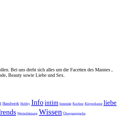
en. Bei uns dreht sich alles um die Facetten des Mannes ,
Mode, Beauty sowie Liebe und Sex.
Info
liebe
intim
t
Handwerk
Hobby
Intimität
Kochen
Körperkunst
Wissen
rends
Wertschätzung
Übergangsjacke