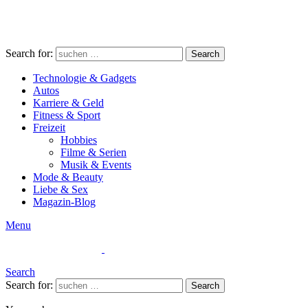
Search for:
Search
Technologie & Gadgets
Autos
Karriere & Geld
Fitness & Sport
Freizeit
Hobbies
Filme & Serien
Musik & Events
Mode & Beauty
Liebe & Sex
Magazin-Blog
Menu
Search
Search for:
Search