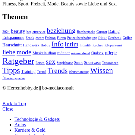
Fitness, Sport, Freizeit, Mode, Beauty sowie Liebe und Sex.
Themen
beziehung
beauty
Dating
2024
begleitservice
Bomberjacke
Carport
Entspannung
frisur
Erotik
escort
Fashion
Flirten
Freizeitbeschäftigung
Geschenk
Grillen
Info
intim
Haarschnitt
Handwerk
Hobby
Intimität
Kochen
Körperkunst
liebe
mode
pflege
männer
Muskelaufbau
Oralsex
männerabend
Ratgeber
sex
Sport
Streetwear
Reisen
Singlebörse
Tattooideen
Tipps
Wissen
Trends
Training
Trend
Wertschätzung
Übergangsjacke
© Herrenhobby.de || bo-mediaconsult
Back to Top
Close
Technologie & Gadgets
Autos
Karriere & Geld