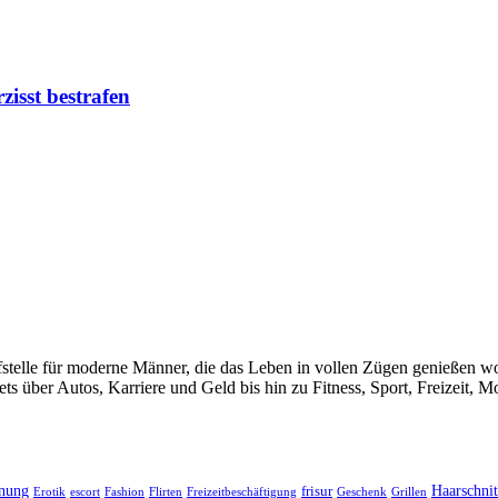
isst bestrafen
telle für moderne Männer, die das Leben in vollen Zügen genießen woll
 über Autos, Karriere und Geld bis hin zu Fitness, Sport, Freizeit, 
nung
Haarschnit
frisur
Erotik
escort
Fashion
Flirten
Freizeitbeschäftigung
Geschenk
Grillen