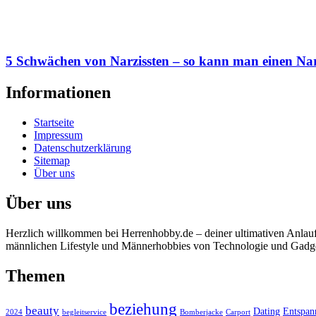
5 Schwächen von Narzissten – so kann man einen Narz
Informationen
Startseite
Impressum
Datenschutzerklärung
Sitemap
Über uns
Über uns
Herzlich willkommen bei Herrenhobby.de – deiner ultimativen Anlaufs
männlichen Lifestyle und Männerhobbies von Technologie und Gadgets
Themen
beziehung
beauty
Dating
Entspan
2024
begleitservice
Bomberjacke
Carport