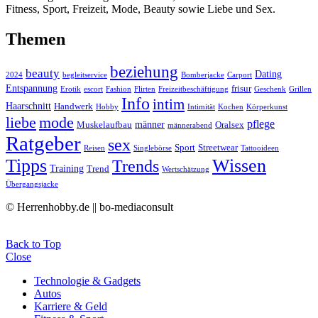
Fitness, Sport, Freizeit, Mode, Beauty sowie Liebe und Sex.
Themen
beziehung
beauty
Dating
2024
begleitservice
Bomberjacke
Carport
Entspannung
frisur
Erotik
escort
Fashion
Flirten
Freizeitbeschäftigung
Geschenk
Grillen
Info
intim
Haarschnitt
Handwerk
Hobby
Intimität
Kochen
Körperkunst
liebe
mode
pflege
männer
Muskelaufbau
Oralsex
männerabend
Ratgeber
sex
Sport
Streetwear
Reisen
Singlebörse
Tattooideen
Tipps
Wissen
Trends
Training
Trend
Wertschätzung
Übergangsjacke
© Herrenhobby.de || bo-mediaconsult
Back to Top
Close
Technologie & Gadgets
Autos
Karriere & Geld