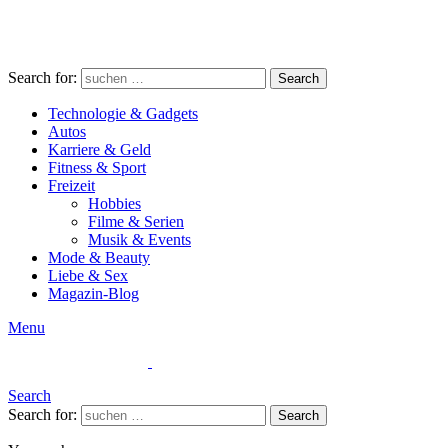
Search for:
Search
Technologie & Gadgets
Autos
Karriere & Geld
Fitness & Sport
Freizeit
Hobbies
Filme & Serien
Musik & Events
Mode & Beauty
Liebe & Sex
Magazin-Blog
Menu
Search
Search for:
Search