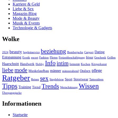
Karriere & Geld
Liebe & Sex
Magazin-Blog
Mode & Beauty
Musik & Events
Technologie & Gadgets
Wolke
beziehung
beauty
Dating
2024
begleitservice
Bomberjacke
Carport
Entspannung
frisur
Erotik
escort
Fashion
Flirten
Freizeitbeschäftigung
Geschenk
Grillen
Info
intim
Haarschnitt
Handwerk
Hobby
Intimität
Kochen
Körperkunst
liebe
mode
pflege
männer
Muskelaufbau
Oralsex
männerabend
Ratgeber
sex
Sport
Streetwear
Reisen
Singlebörse
Tattooideen
Tipps
Wissen
Trends
Training
Trend
Wertschätzung
Übergangsjacke
Informationen
Startseite