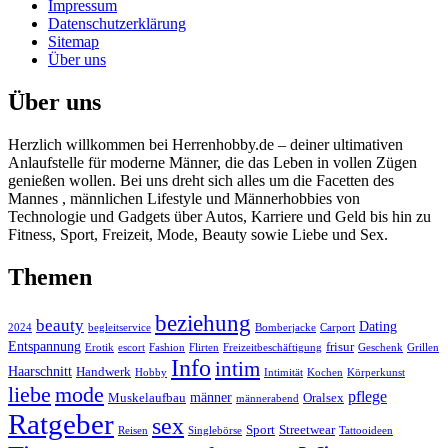
Impressum
Datenschutzerklärung
Sitemap
Über uns
Über uns
Herzlich willkommen bei Herrenhobby.de – deiner ultimativen
Anlaufstelle für moderne Männer, die das Leben in vollen Zügen
genießen wollen. Bei uns dreht sich alles um die Facetten des
Mannes , männlichen Lifestyle und Männerhobbies von
Technologie und Gadgets über Autos, Karriere und Geld bis hin zu
Fitness, Sport, Freizeit, Mode, Beauty sowie Liebe und Sex.
Themen
beziehung
beauty
Dating
2024
begleitservice
Bomberjacke
Carport
Entspannung
frisur
Erotik
escort
Fashion
Flirten
Freizeitbeschäftigung
Geschenk
Grillen
Info
intim
Haarschnitt
Handwerk
Hobby
Intimität
Kochen
Körperkunst
liebe
mode
pflege
männer
Muskelaufbau
Oralsex
männerabend
Ratgeber
sex
Sport
Streetwear
Reisen
Singlebörse
Tattooideen