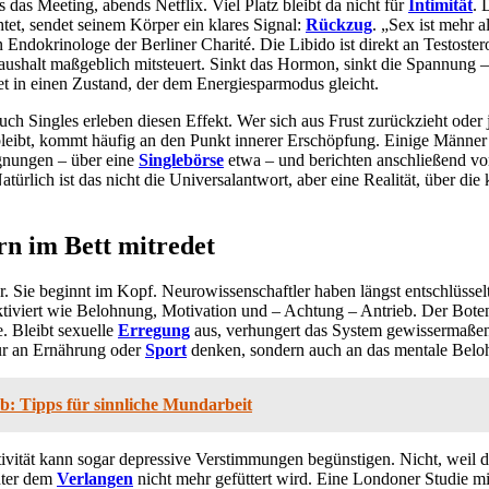
das Meeting, abends Netflix. Viel Platz bleibt da nicht für
Intimität
. 
tet, sendet seinem Körper ein klares Signal:
Rückzug
. „Sex ist mehr a
in Endokrinologe der Berliner Charité. Die Libido ist direkt an Testoste
ushalt maßgeblich mitsteuert. Sinkt das Hormon, sinkt die Spannung 
et in einen Zustand, der dem Energiesparmodus gleicht.
ch Singles erleben diesen Effekt. Wer sich aus Frust zurückzieht oder 
leibt, kommt häufig an den Punkt innerer Erschöpfung. Einige Männer
gnungen – über eine
Singlebörse
etwa – und berichten anschließend vo
atürlich ist das nicht die Universalantwort, aber eine Realität, über di
n im Bett mitredet
r. Sie beginnt im Kopf. Neurowissenschaftler haben längst entschlüsselt
aktiviert wie Belohnung, Motivation und – Achtung – Antrieb. Der Bote
. Bleibt sexuelle
Erregung
aus, verhungert das System gewissermaßen
 nur an Ernährung oder
Sport
denken, sondern auch an das mentale Belo
b: Tipps für sinnliche Mundarbeit
ivität kann sogar depressive Verstimmungen begünstigen. Nicht, weil der
nter dem
Verlangen
nicht mehr gefüttert wird. Eine Londoner Studie mi