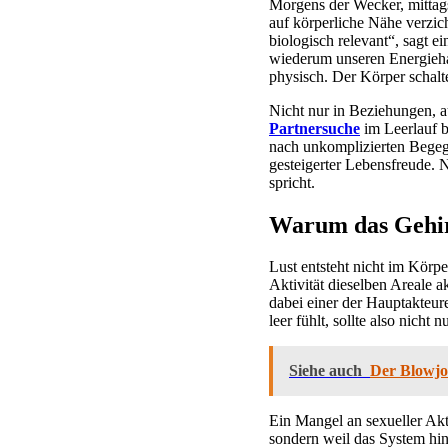
Morgens der Wecker, mittags 
auf körperliche Nähe verzich
biologisch relevant“, sagt e
wiederum unseren Energieha
physisch. Der Körper schalt
Nicht nur in Beziehungen, au
Partnersuche
im Leerlauf b
nach unkomplizierten Bege
gesteigerter Lebensfreude. N
spricht.
Warum das Gehir
Lust entsteht nicht im Körpe
Aktivität dieselben Areale 
dabei einer der Hauptakteure
leer fühlt, sollte also nicht
Siehe auch
Der Blowjo
Ein Mangel an sexueller Akt
sondern weil das System hi