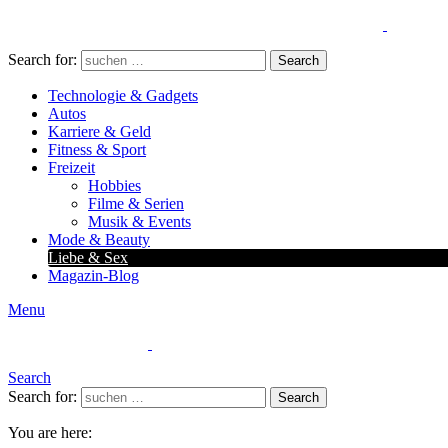
Search for:
Search
Technologie & Gadgets
Autos
Karriere & Geld
Fitness & Sport
Freizeit
Hobbies
Filme & Serien
Musik & Events
Mode & Beauty
Liebe & Sex
Magazin-Blog
Menu
Search
Search for:
Search
You are here: