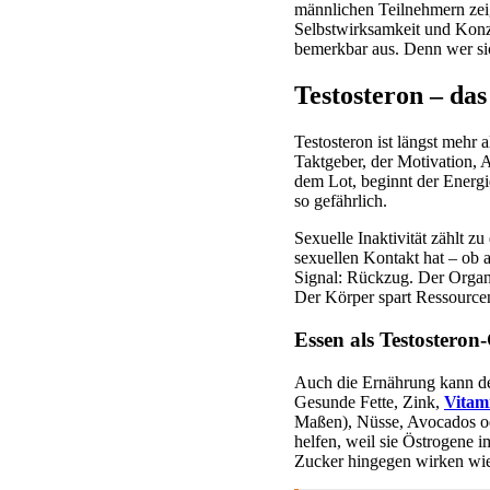
männlichen Teilnehmern zei
Selbstwirksamkeit und Konze
bemerkbar aus. Denn wer sic
Testosteron – da
Testosteron ist längst mehr 
Taktgeber, der Motivation, 
dem Lot, beginnt der Energi
so gefährlich.
Sexuelle Inaktivität zählt z
sexuellen Kontakt hat – ob 
Signal: Rückzug. Der Organi
Der Körper spart Ressource
Essen als Testostero
Auch die Ernährung kann den 
Gesunde Fette, Zink,
Vitam
Maßen), Nüsse, Avocados od
helfen, weil sie Östrogene 
Zucker hingegen wirken wie