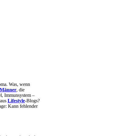
roma. Was, wenn
Männer
, die
evel, Immunsystem –
 aus
Lifestyle
-Blogs?
rage: Kann fehlender