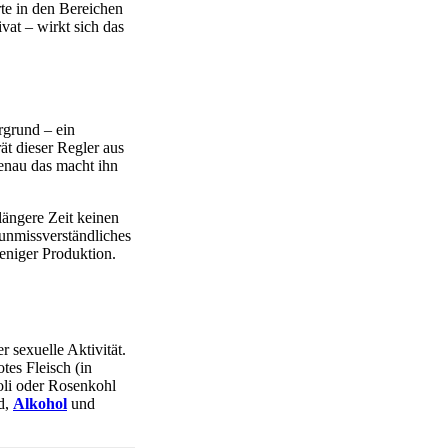
te in den Bereichen
vat – wirkt sich das
rgrund – ein
ät dieser Regler aus
genau das macht ihn
längere Zeit keinen
 unmissverständliches
eniger Produktion.
r sexuelle Aktivität.
tes Fleisch (in
oli oder Rosenkohl
d,
Alkohol
und