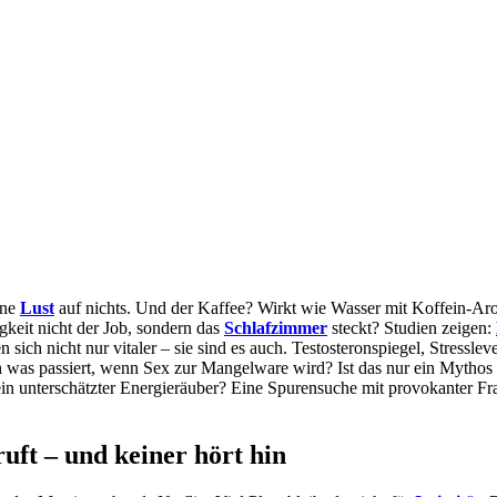
ine
Lust
auf nichts. Und der Kaffee? Wirkt wie Wasser mit Koffein-A
gkeit nicht der Job, sondern das
Schlafzimmer
steckt? Studien zeigen:
n sich nicht nur vitaler – sie sind es auch. Testosteronspiegel, Stressl
 was passiert, wenn Sex zur Mangelware wird? Ist das nur ein Mythos
 ein unterschätzter Energieräuber? Eine Spurensuche mit provokanter F
uft – und keiner hört hin