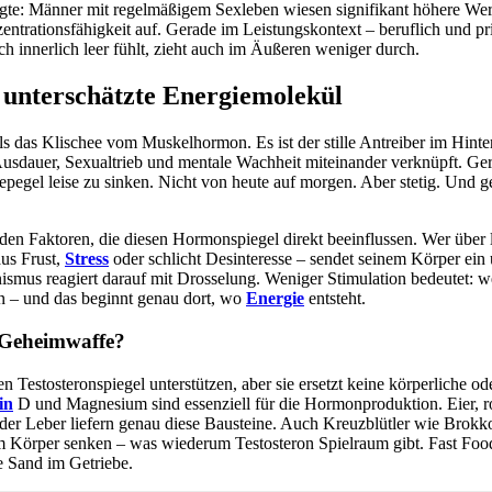
gte: Männer mit regelmäßigem Sexleben wiesen signifikant höhere Wer
ntrationsfähigkeit auf. Gerade im Leistungskontext – beruflich und pri
h innerlich leer fühlt, zieht auch im Äußeren weniger durch.
s unterschätzte Energiemolekül
als das Klischee vom Muskelhormon. Es ist der stille Antreiber im Hinte
Ausdauer, Sexualtrieb und mentale Wachheit miteinander verknüpft. Ger
epegel leise zu sinken. Nicht von heute auf morgen. Aber stetig. Und 
u den Faktoren, die diesen Hormonspiegel direkt beeinflussen. Wer über 
aus Frust,
Stress
oder schlicht Desinteresse – sendet seinem Körper ein
smus reagiert darauf mit Drosselung. Weniger Stimulation bedeutet: w
n – und das beginnt genau dort, wo
Energie
entsteht.
n-Geheimwaffe?
Testosteronspiegel unterstützen, aber sie ersetzt keine körperliche ode
in
D und Magnesium sind essenziell für die Hormonproduktion. Eier, ro
er Leber liefern genau diese Bausteine. Auch Kreuzblütler wie Brokk
im Körper senken – was wiederum Testosteron Spielraum gibt. Fast Foo
 Sand im Getriebe.