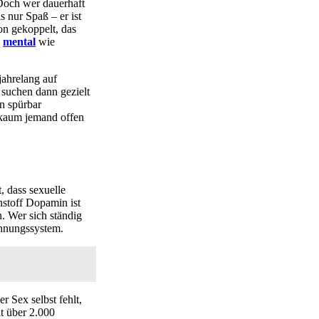
Doch wer dauerhaft
ls nur Spaß – er ist
ron gekoppelt, das
–
mental
wie
jahrelang auf
 suchen dann gezielt
n spürbar
e kaum jemand offen
, dass sexuelle
nstoff Dopamin ist
. Wer sich ständig
hnungssystem.
 Sex selbst fehlt,
t über 2.000